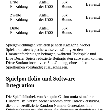
Erste
Anteil
35x
Begrenzt
Einzahlung
der €500
Bonus
Zweite
Anteil
35x
Begrenzt
Einzahlung
der €500
Bonus
Dritte
Anteil
35x
Begrenzt
Einzahlung
der €500
Bonus
Spielgewichtungen variieren je nach Kategorie, wobei
Spielautomaten typischerweise vollständig zu den
Umsatzanforderungen beitragen, während Tischspiele und
Live-Dealer-Spiele reduzierte Beitragsraten aufweisen können.
Diese Struktur incentiviert Slot-Gaming, ohne andere
Spielformen vollständig auszuschließen.
Spielportfolio und Software-
Integration
Die Spielbibliothek von Arlequin Casino umfasst mehrere
Hundert Titel verschiedener renommierter Entwicklerstudios,
die durch zertifizierte Random Number Generators faire
Spielergebnisse gewährleisten. Spielautomaten dominieren das