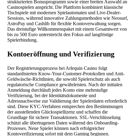
strukturierten Bonusprogramm sowie einer breiten Auswahl an
Casinospielen anspricht. Die Plattform kombiniert klassische
Tischspiele mit modernen Spielautomaten und Live-Dealer-
Sessions, während innovative Zahlungsmethoden wie Neosurf,
AstroPay und Cashlib für flexible Kontoverwaltung sorgen.
Das dreistufige Willkommenspaket mit einem Gesamtwert von
bis zu 500 Euro unterstreicht den Fokus auf langfristige
Spielerbindung.
Kontoeröffnung und Verifizierung
Der Registrierungsprozess bei Arlequin Casino folgt
standardisierten Know-Your-Customer-Protokollen und Anti-
Geldwäsche-Richtlinien, die sowohl Spielerschutz als auch
regulatorische Compliance gewährleisten. Nach der initialen
Anmeldung durchläuft jedes Konto eine mehrstufige
Verifizierung, bei der Identitätsdokumente und
Adressnachweise zur Validierung der Spielerdaten erforderlich
sind. Diese KYC-Verfahren entsprechen den Bestimmungen
der ausstellenden Glücksspiellizenz und schaffen die
Grundlage für sichere Transaktionen. SSL-Verschlüsselung
schützt alle übertragenen Daten während des Onboarding-
Prozesses. Neue Spieler können nach erfolgreicher
Kontoverifizierung sofort mit dem Gaming beginnen.