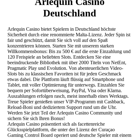
Arlequin Casino
Deutschland
Arlequin Casino bietet Spielern in Deutschland höchste
Sicherheit durch eine renommierte Malta-Lizenz. Jeder Spin ist
fair und geschützt, damit Sie sich voll auf den Spaß
konzentrieren können. Starten Sie mit unserem starken
Willkommensbonus: Bis zu 500 € auf die erste Einzahlung und
120 Freispiele an beliebten Slots. Entdecken Sie eine
beeindruckende Bibliothek mit über 2000 Titeln von NetEnt,
Pragmatic Play und Evolution. Von abenteuerlichen Video-
Slots bis zu klassischen Favoriten ist für jeden Geschmack
etwas dabei. Die Plattform läuft flüssig auf Smartphone und
Tablet, mit voller Optimierung für unterwegs. Einzahlen Sie
bequem per Sofortüberweisung, PayPal, Visa oder Klarna.
Auszahlungen erfolgen rasch, meist innerhalb eines Werktags.
Treue Spieler genießen unser VIP-Programm mit Cashback,
Reload-Boni und dediziertem Support rund um die Uhr.
Werden Sie jetzt Teil der Arlequin Casino Community und
sichern Sie sich Ihren Bonus!
Arlequin Casino präsentiert sich als facettenreiche
Glücksspielplattform, die unter der Lizenz der Curaçao
Gaming Control Board operiert und deutsche Spieler mit einem